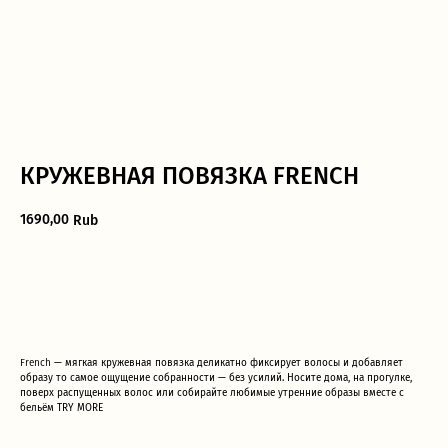
Дополните образ
КРУЖЕВНАЯ ПОВЯЗКА FRENCH
1690,00
Rub
ДОБАВИТЬ В КОРЗИНУ
French
— мягкая кружевная повязка деликатно фиксирует волосы и добавляет
образу то самое ощущение собранности — без усилий. Носите дома, на прогулке,
поверх распущенных волос или собирайте любимые утренние образы вместе с
бельём TRY MORE