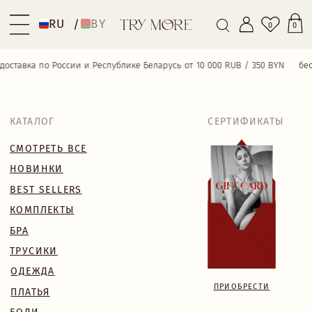
RU
BY
/
0
0
тавка по России и Республике Беларусь от 10 000 RUB / 350 BYN
беспла
КАТАЛОГ
СЕРТИФИКАТЫ
СМОТРЕТЬ ВСЕ
НОВИНКИ
BEST SELLERS
КОМПЛЕКТЫ
БРА
ТРУСИКИ
ОДЕЖДА
ПРИОБРЕСТИ
ПЛАТЬЯ
БОДИ
КУПАЛЬНИКИ
АКСЕССУАРЫ
SALE
18+
TRY MORE SPORT
VALENTINE’S WEEK