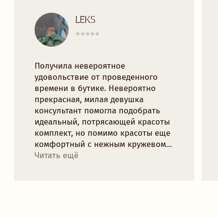
ДЛЯ ВАС
ДОСТАВКА И ОПЛАТА
РАССРОЧКА
ОБМЕН И ВОЗВРАТ
ОФЕРТА
ПРОГРАММА ЛОЯЛЬНОСТИ
ПОЛИТИКА КОНФИДЕНЦИАЛЬНОСТИ
СОГЛАСИЕ НА ОБРАБОТКУ ПЕРСОНАЛЬНЫХ ДАННЫХ
КОНТАКТЫ
TELEGRAM
VK
TRYMORELINGERIE@GMAIL.COM
МИНСК, РОМАНОВСКАЯ СЛОБОДА 11,
11:00 - 20:00
Рейтинг магазина 5.0
ПОДПИСАТЬСЯ НА НОВОСТИ БРЕНДА
И ПОЛУЧИТЬ 10% НА ПЕРВЫЙ ЗАКАЗ:
отпр