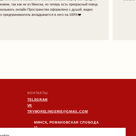
НТАКТЫ
LEGRAM
YMORELINGERIE@GMAIL.COM
МИНСК, РОМАНОВСКАЯ СЛОБОДА
11,
11:00 - 20:00
ДПИСАТЬСЯ НА НОВОСТИ БРЕНДА
ПОЛУЧИТЬ 10% НА ПЕРВЫЙ ЗАКАЗ:
отпр
Я
даю согласие
на обработку персональных данных в
соответствии с
политикой конфиденциальности
okie.