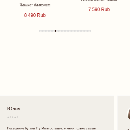
Чашка: балконет
7 590
Rub
8 490
Rub
Ангелина
⭐⭐⭐⭐⭐
⭐
Спасибо огромное пространству и его прекрасной фее-
Самое шикарное 
менеджеру Очень ненавязчивая и качественная помощь-то что
жизни. После по
и должно быть в магазине с нижним бельем. Вернуться вряд ли
сколько шикарн
сможем, так как не из Минска, но теперь есть прекрасный повод
заказывать онлайн Пространство оформлено с душой, видно
что предприниматель вкладывается в него на 100%❤️