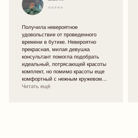
КОНТАКТЫ
TELEGRAM
VK
TRYMORELINGERIE@GMAIL.COM
МИНСК, РОМАНОВСКАЯ СЛОБОДА 11,
11:00 - 20:00
Рейтинг магазина 5.0
ПОДПИСАТЬСЯ НА НОВОСТИ БРЕНДА
И ПОЛУЧИТЬ 10% НА ПЕРВЫЙ ЗАКАЗ:
отпр
Я
даю согласие
на обработку персональных данных в
соответствии с
политикой конфиденциальности
ИП БОРУШКО СОФЬЯ
ИНН: 670001819820
ОГРНИП 325670000016823