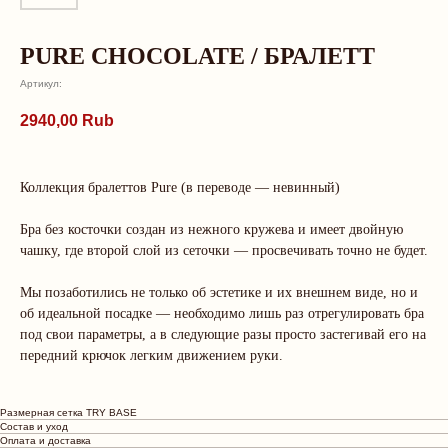
PURE CHOCOLATE / БРАЛЕТТ
Артикул:
2940,00
Rub
Коллекция бралеттов Pure (в переводе — невинный)
Бра без косточки создан из нежного кружева и имеет двойную
чашку, где второй слой из сеточки — просвечивать точно не будет.
Мы позаботились не только об эстетике и их внешнем виде, но и
об идеальной посадке — необходимо лишь раз отрегулировать бра
О нас говорят
под свои параметры, а в следующие разы просто застегивай его на
передний крючок легким движением руки.
Рейтинг магазина 5.0
Размерная сетка TRY BASE
Состав и уход
LEKS
Юлия
Оплата и доставка