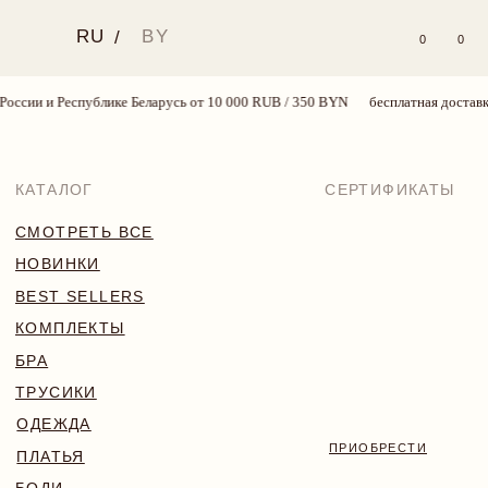
RU
BY
/
0
0
ссии и Республике Беларусь от 10 000 RUB / 350 BYN
бесплатная доставка п
КАТАЛОГ
СЕРТИФИКАТЫ
СМОТРЕТЬ ВСЕ
НОВИНКИ
BEST SELLERS
КОМПЛЕКТЫ
БРА
ТРУСИКИ
ОДЕЖДА
ПРИОБРЕСТИ
ПЛАТЬЯ
БОДИ
КУПАЛЬНИКИ
АКСЕССУАРЫ
SALE
18+
TRY MORE SPORT
VALENTINE’S WEEK