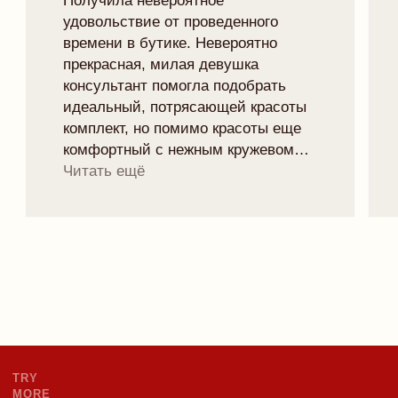
TRYMORELINGERIE@GMAIL.COM
МИНСК, РОМАНОВСКАЯ СЛОБОДА 11,
11:00 - 20:00
Рейтинг магазина 5.0
ПОДПИСАТЬСЯ НА НОВОСТИ БРЕНДА
И ПОЛУЧИТЬ 10% НА ПЕРВЫЙ ЗАКАЗ:
отпр
Я
даю согласие
на обработку персональных данных в
соответствии с
политикой конфиденциальности
ИП БОРУШКО СОФЬЯ
ИНН: 670001819820
ОГРНИП 325670000016823