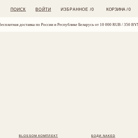
ВОЙТИ
ИЗБРАННОЕ /
0
КОРЗИНА /
0
а по России и Республике Беларусь от 10 000 RUB / 350 BYN
бесплатная до
OM КОМПЛЕКТ
БОДИ NAKED
 890 RUB
6 700 RUB