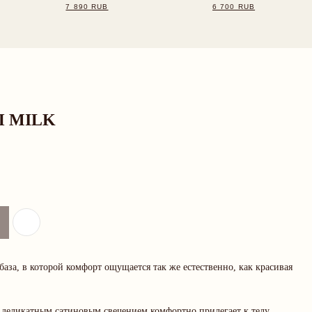
П MILK
за, в которой комфорт ощущается так же естественно, как красивая
 деликатным сатиновым свечением комфортно прилегает к телу,