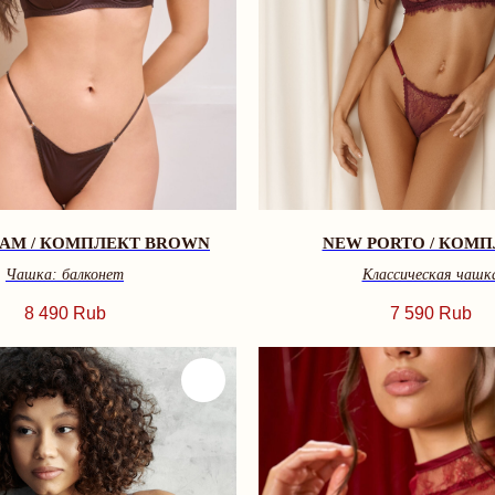
EAM / КОМПЛЕКТ BROWN
NEW PORTO / КОМ
Чашка: балконет
Классическая чашк
8 490
Rub
7 590
Rub