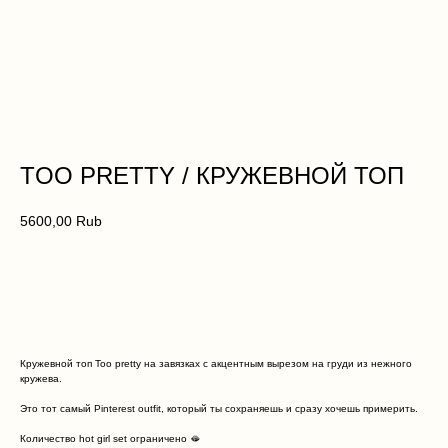
Дополните образ
TOO PRETTY / КРУЖЕВНОЙ ТОП
5600,00
Rub
ДОБАВИТЬ В КОРЗИНУ
Кружевной топ Too pretty на завязках с акцентным вырезом на груди из нежного
кружева.
Это тот самый Pinterest outfit, который ты сохраняешь и сразу хочешь примерить.
Количество hot girl set ограничено 🫦