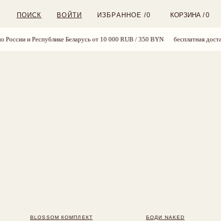
ВОЙТИ
ИЗБРАННОЕ /
0
КОРЗИНА /
0
лике Беларусь от 10 000 RUB / 350 BYN
бесплатная доставка по России и Р
OM КОМПЛЕКТ
БОДИ NAKED
 890 RUB
6 700 RUB