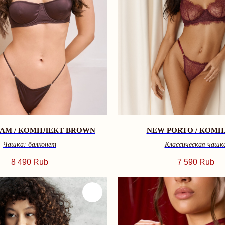
EAM / КОМПЛЕКТ BROWN
NEW PORTO / КОМ
Чашка: балконет
Классическая чашк
8 490
Rub
7 590
Rub