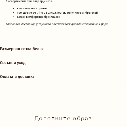
В ассортименте три вида трусиков:
классические стринги
трендовые g-string с возможностью регулировки бретелей
самые комфортные бразилиана
Хлопковая ластовица у трусиков обеспечивает дополнительный комфорт.
О нас говорят
Размерная сетка белья
Рейтинг магазина 5.0
Состав и уход
Оплата и доставка
LEKS
Юлия
⭐⭐⭐⭐⭐
⭐⭐⭐⭐⭐
Посещение бутика Tr
Получила невероятное
оставило у меня тол
удовольствие от проведенного
приятные впечатлени
времени в бутике. Невероятно
редкий случай, когда
прекрасная, милая девушка
премиальная атмосф
консультант помогла подобрать
продуманный ассорт
идеальный, потрясающей красоты