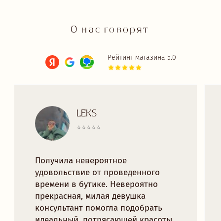
ПЛАТЬЯ
БОДИ
КУПАЛЬНИКИ
АКСЕССУАРЫ
18+
TRY MORE SPORT
ПОДАРОЧНЫЕ СЕРТИФИКАТЫ
ДЛЯ ВАС
ДОСТАВКА И ОПЛАТА
РАССРОЧКА
ОБМЕН И ВОЗВРАТ
ОФЕРТА
ПРОГРАММА ЛОЯЛЬНОСТИ
ПОЛИТИКА КОНФИДЕНЦИАЛЬНОСТИ
СОГЛАСИЕ НА ОБРАБОТКУ ПЕРСОНАЛЬНЫХ ДАННЫХ
КОНТАКТЫ
TELEGRAM
VK
TRYMORELINGERIE@GMAIL.COM
МИНСК, РОМАНОВСКАЯ СЛОБОДА 11,
11:00 - 20:00