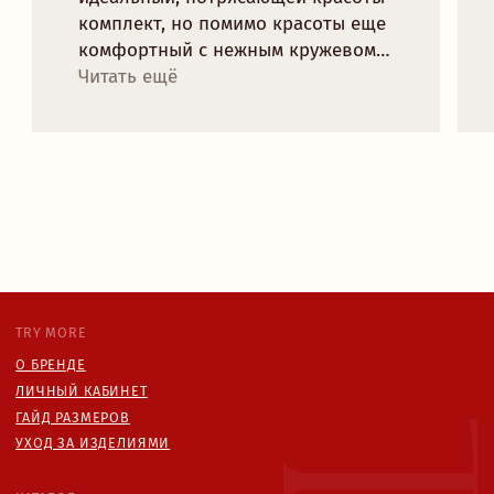
Рейтинг магазина 5.0
ПОДПИСАТЬСЯ НА НОВОСТИ БРЕНДА
И ПОЛУЧИТЬ 10% НА ПЕРВЫЙ ЗАКАЗ:
отпр
Я
даю согласие
на обработку персональных данных в
соответствии с
политикой конфиденциальности
ИП БОРУШКО СОФЬЯ
ИНН: 670001819820
ОГРНИП 325670000016823