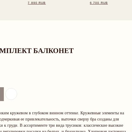
ОМПЛЕКТ БАЛКОНЕТ
онким кружевом в глубоком винном оттенке. Кружевные элементы на
одчеркивая ее привлекательность, выточки сверху бра созданы для
 к груди. В ассортименте три вида трусиков: классические высокие
ти регулировки посадки на бедрах, и бразилиана. Хлопковая ластовица