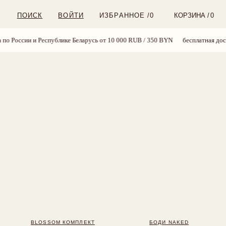
ВОЙТИ
ИЗБРАННОЕ /
0
КОРЗИНА /
0
ублике Беларусь от 10 000 RUB / 350 BYN
бесплатная доставка по России и 
OM КОМПЛЕКТ
БОДИ NAKED
 890 RUB
6 700 RUB