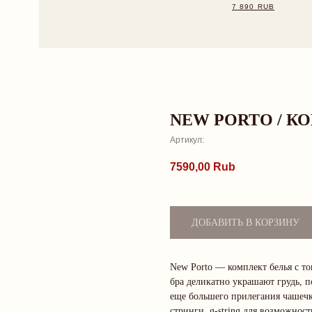
NEW PORTO / К
Артикул:
7590,00
Rub
ДОБАВИТЬ В КОРЗИНУ
New Porto — комплект белья с т
бра деликатно украшают грудь, п
еще большего прилегания чашечки
стринги, g-string для возможнос