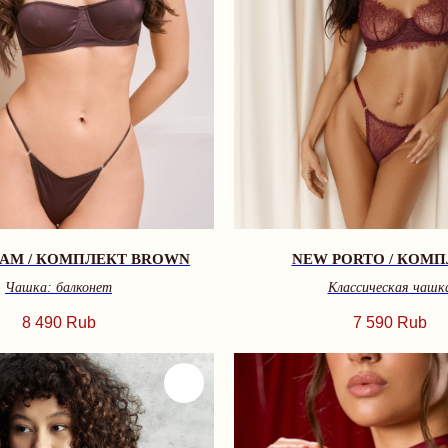
EAM / КОМПЛЕКТ BROWN
NEW PORTO / КОМ
Чашка: балконет
Классическая чашк
8 490
Rub
7 590
Rub