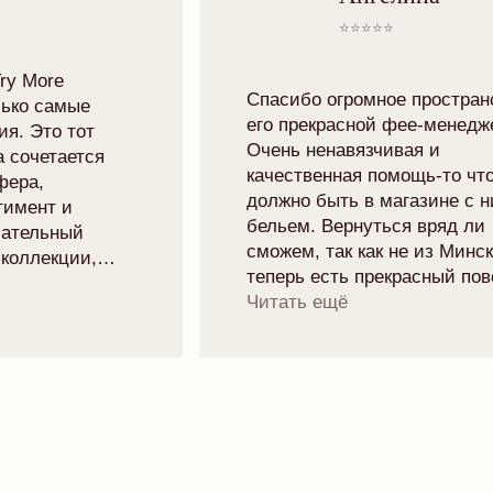
КОНТАКТЫ
TELEGRAM
VK
TRYMORELINGERIE@GMAIL.COM
МИНСК, РОМАНОВСКАЯ СЛОБОДА 11,
11:00 - 20:00
Рейтинг магазина 5.0
ПОДПИСАТЬСЯ НА НОВОСТИ БРЕНДА
И ПОЛУЧИТЬ 10% НА ПЕРВЫЙ ЗАКАЗ:
отпр
Я
даю согласие
на обработку персональных данных в
соответствии с
политикой конфиденциальности
ИП БОРУШКО СОФЬЯ
ИНН: 670001819820
ОГРНИП 325670000016823