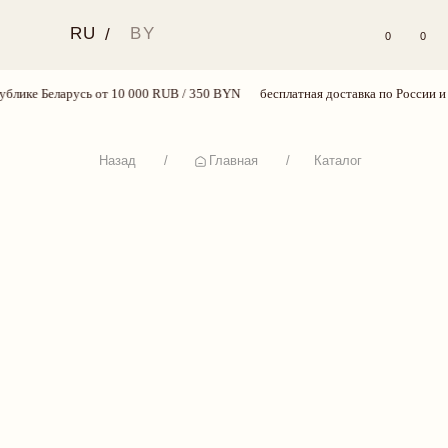
RU
BY
/
0
0
лике Беларусь от 10 000 RUB / 350 BYN
бесплатная доставка по России и Р
Назад
/
Главная
/
Каталог
КАТАЛОГ
СЕРТИФИКАТЫ
СМОТРЕТЬ ВСЕ
НОВИНКИ
BEST SELLERS
КОМПЛЕКТЫ
БРА
ТРУСИКИ
ОДЕЖДА
ПРИОБРЕСТИ
ПЛАТЬЯ
БОДИ
КУПАЛЬНИКИ
АКСЕССУАРЫ
SALE
18+
TRY MORE SPORT
VALENTINE’S WEEK